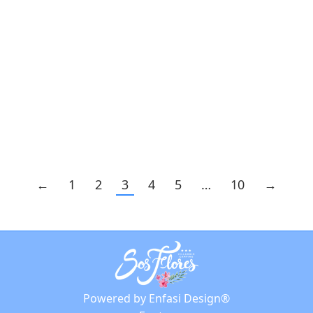
Sardegna
Notizie
By
phaaze
5 Maggio 2024
Cosa c’è di più bello delle escursioni in
barca in Sardegna? Scopri le proposte
del nostro Villaggio Campeggio e
prenota il tuo soggiorno.
←
1
2
3
4
5
…
10
→
Powered by Enfasi Design®