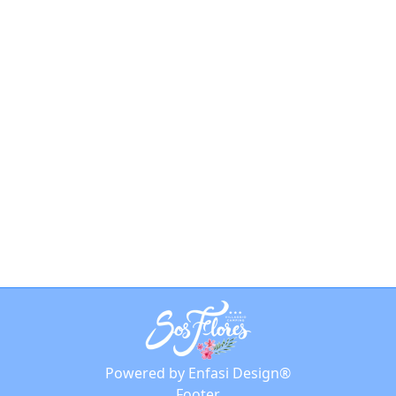
Vacanze in Sardegna a
Settembre: scopri il
camping sul mare
Notizie
By
phaaze
15 Giugno 2024
Scopri tutti i vantaggi di organizzare le
tue vacanze in Sardegna a Settembre e
goditi un’atmosfera magica e rilassante
su questa splendida isola.
Powered by Enfasi Design®
Footer