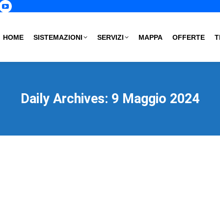
p
book
nstagram
YouTube
age
page
s
pens
opens
HOME
SISTEMAZIONI
SERVIZI
MAPPA
OFFERTE
T
in
ew
new
ow
indow
window
Daily Archives:
9 Maggio 2024