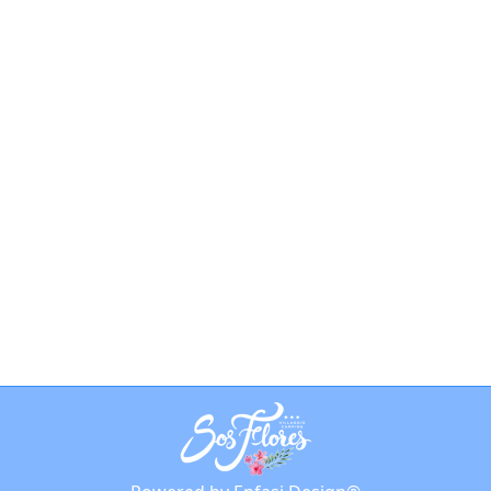
Tour enogastronomici
Sardegna: agriturismi e
piatti tipici ad Arbatax
Notizie
By
phaaze
15 Maggio 2024
Scopri la guida per organizzare i
migliori tour enogastronomici in
Sardegna e assaporare tutta la bontà
dei vini e piatti locali