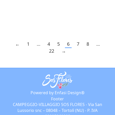
Scopri i migliori alloggi open air
Sardegna per famiglie e coppie: mare,
comfort, servizi e soluzioni su misura
per una vacanza rilassante.
←
1
…
4
5
6
7
8
…
22
→
Powered by Enfasi Design®
Footer
CAMPEGGIO-VILLAGGIO SOS FLORES - Via San
Lussorio snc – 08048 – Tortolì (NU) - P. IVA