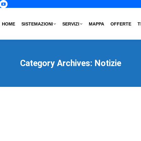
p
book
nstagram
YouTube
age
page
s
pens
opens
HOME
SISTEMAZIONI
SERVIZI
MAPPA
OFFERTE
T
in
ew
new
ow
indow
window
Category Archives:
Notizie