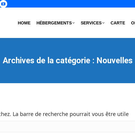
p
book
nstagram
YouTube
age
page
s
pens
opens
HOME
HÉBERGEMENTS
SERVICES
CARTE
O
in
ew
new
ow
indow
window
Archives de la catégorie :
Nouvelles
ez. La barre de recherche pourrait vous être utile