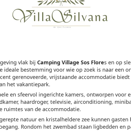
geving vlak bij
Camping Village Sos Flore
s en op sl
a de ideale bestemming voor wie op zoek is naar een 
ecent gerenoveerde, vrijstaande accommodatie biedt e
van het vakantiepark.
ele en sfeervol ingerichte kamers, ontworpen voor 
kamer, haardroger, televisie, airconditioning, miniba
ke ruimtes van de accommodatie.
erepte natuur en kristalheldere zee kunnen gasten 
oegang. Rondom het zwembad staan ligbedden en pa