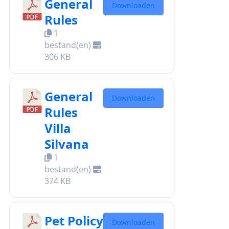
General
Downloaden
Rules
1
bestand(en)
306 KB
General
Downloaden
Rules
Villa
Silvana
1
bestand(en)
374 KB
Pet Policy
Downloaden