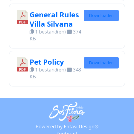
General Rules
Downloaden
Villa Silvana
1 bestand(en)
374
KB
Pet Policy
Downloaden
1 bestand(en)
348
KB
Powered by Enfasi Design®
footer nl