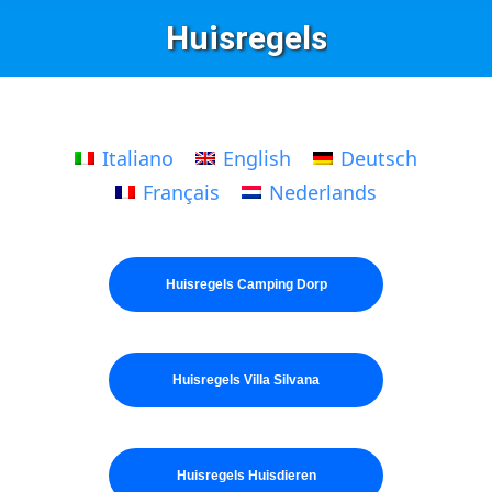
Huisregels
Italiano
English
Deutsch
Français
Nederlands
Huisregels Camping Dorp
Huisregels Villa Silvana
Huisregels Huisdieren