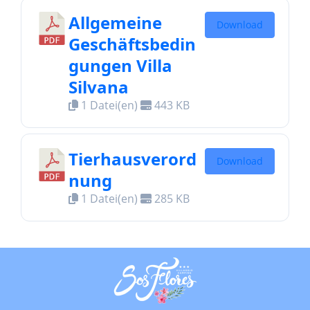
Allgemeine
Download
Geschäftsbedin
gungen Villa
Silvana
1 Datei(en)
443 KB
Tierhausverord
Download
nung
1 Datei(en)
285 KB