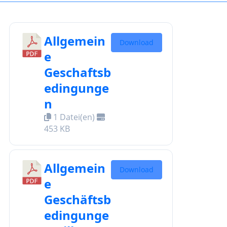
Allgemein
Download
e
Geschaftsb
edingunge
n
1 Datei(en)
453 KB
Allgemein
Download
e
Geschäftsb
edingunge