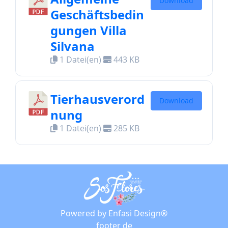
Download
Geschäftsbedin
gungen Villa
Silvana
1 Datei(en)
443 KB
Tierhausverord
Download
nung
1 Datei(en)
285 KB
Powered by Enfasi Design®
footer de