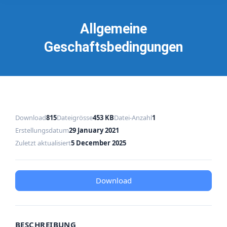
Allgemeine
Geschaftsbedingungen
Download
815
Dateigrösse
453 KB
Datei-Anzahl
1
Erstellungsdatum
29 January 2021
Zuletzt aktualisiert
5 December 2025
Download
BESCHREIBUNG