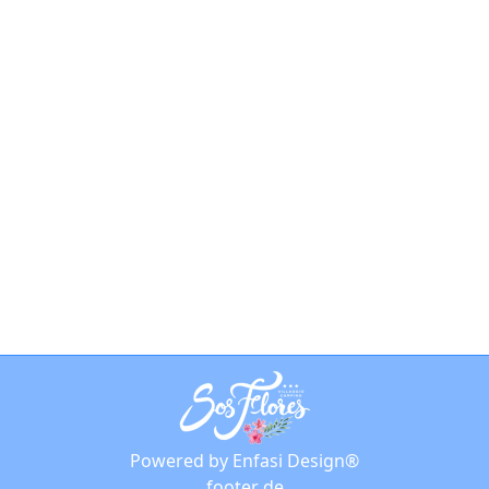
Ogliastra, ein
wunderbares Land zum
Verbringen einen Urlaub
News
Von
phaaze
25 April 2021
Möchten Sie unvergessliche Ferien auf
Sardinien verbringen? Dann entdecken
Sie Ogliastra, ein natürliches Paradies
für die nächste sommerlische Reise.
Powered by Enfasi Design®
footer de