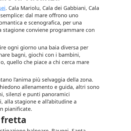
sei
. Cala Mariolu, Cala dei Gabbiani, Cala
 semplice: dal mare offrono uno
romantica e scenografica, per una
n alta stagione conviene programmare con
ire ogni giorno una baia diversa per
nare bagni, giochi con i bambini,
io, quello che piace a chi cerca mare
tano l’anima più selvaggia della zona.
ichiedono allenamento e guida, altri sono
hi, silenzi e punti panoramici
, alla stagione e all’abitudine a
n pianificate.
 fretta
estinazione balneare. Baunei, Santa