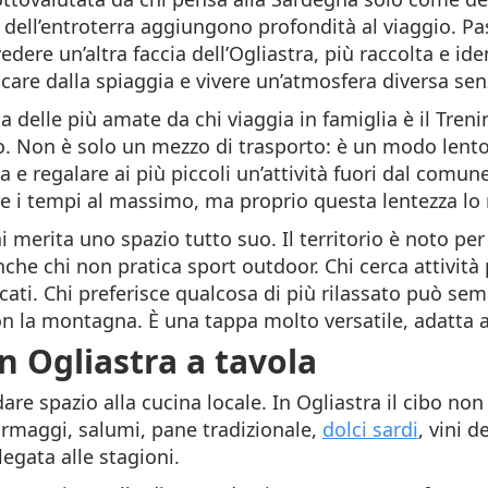
i dell’entroterra aggiungono profondità al viaggio. Pas
ere un’altra faccia dell’Ogliastra, più raccolta e iden
are dalla spiaggia e vivere un’atmosfera diversa sen
na delle più amate da chi viaggia in famiglia è il Tre
o. Non è solo un mezzo di trasporto: è un modo lento 
 e regalare ai più piccoli un’attività fuori dal comu
re i tempi al massimo, ma proprio questa lentezza lo 
erita uno spazio tutto suo. Il territorio è noto per l
che chi non pratica sport outdoor. Chi cerca attività 
ti. Chi preferisce qualcosa di più rilassato può sem
on la montagna. È una tappa molto versatile, adatta a 
n Ogliastra a tavola
e spazio alla cucina locale. In Ogliastra il cibo non
ormaggi, salumi, pane tradizionale,
dolci sardi
, vini d
gata alle stagioni.