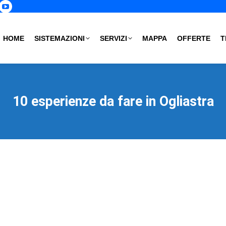
p
book
nstagram
YouTube
age
page
s
pens
opens
HOME
SISTEMAZIONI
SERVIZI
MAPPA
OFFERTE
T
in
ew
new
ow
indow
window
10 esperienze da fare in Ogliastra