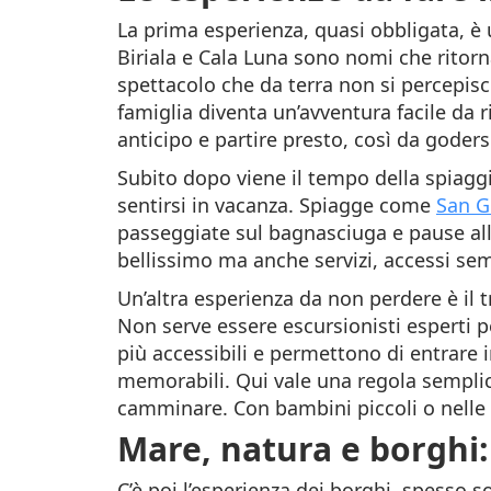
La prima esperienza, quasi obbligata, è 
Biriala e Cala Luna sono nomi che ritor
spettacolo che da terra non si percepis
famiglia diventa un’avventura facile da r
anticipo e partire presto, così da godersi
Subito dopo viene il tempo della spiaggi
sentirsi in vacanza. Spiagge come
San G
passeggiate sul bagnasciuga e pause all’
bellissimo ma anche servizi, accessi sem
Un’altra esperienza da non perdere è il 
Non serve essere escursionisti esperti p
più accessibili e permettono di entrare i
memorabili. Qui vale una regola semplice:
camminare. Con bambini piccoli o nelle o
Mare, natura e borghi:
C’è poi l’esperienza dei borghi, spesso 