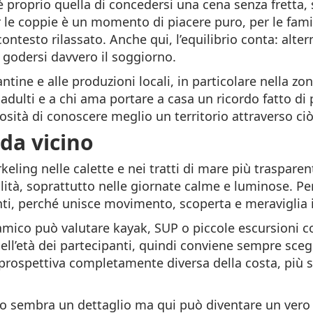
’è proprio quella di concedersi una cena senza fretta, s
er le coppie è un momento di piacere puro, per le fam
ontesto rilassato. Anche qui, l’equilibrio conta: alte
 godersi davvero il soggiorno.
ntine e alle produzioni locali, in particolare nella zo
 adulti e a chi ama portare a casa un ricordo fatto di
iosità di conoscere meglio un territorio attraverso ci
 da vicino
rkeling nelle calette e nei tratti di mare più trasparen
ità, soprattutto nelle giornate calme e luminose. Per
nti, perché unisce movimento, scoperta e meraviglia
amico può valutare kayak, SUP o piccole escursioni c
ll’età dei partecipanti, quindi conviene sempre scegl
rospettiva completamente diversa della costa, più si
sso sembra un dettaglio ma qui può diventare un vero