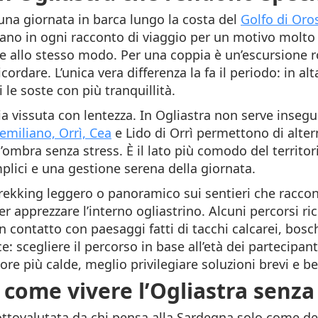
una giornata in barca lungo la costa del
Golfo di Oro
nano in ogni racconto di viaggio per un motivo molto
ce allo stesso modo. Per una coppia è un’escursione 
icordare. L’unica vera differenza la fa il periodo: i
 le soste con più tranquillità.
a vissuta con lentezza. In Ogliastra non serve insegu
emiliano, Orrì, Cea
e Lido di Orrì permettono di alter
ombra senza stress. È il lato più comodo del territor
plici e una gestione serena della giornata.
trekking leggero o panoramico sui sentieri che raccon
er apprezzare l’interno ogliastrino. Alcuni percorsi r
n contatto con paesaggi fatti di tacchi calcarei, bosc
 scegliere il percorso in base all’età dei partecipanti
re più calde, meglio privilegiare soluzioni brevi e be
 come vivere l’Ogliastra senza
sottovalutata da chi pensa alla Sardegna solo come d