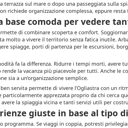
 terrazza sul mare o dopo una passeggiata sulla spia
n richiede organizzazione complessa, eppure resta t
na base comoda per vedere tan
ermette di combinare scoperta e comfort. Soggiornare
molto a vivere il territorio senza fatica inutile. Ar
re spiagge, porti di partenza per le escursioni, borg
dità fa la differenza. Ridurre i tempi morti, avere t
 rende la vacanza più piacevole per tutti. Anche le c
ione sia a un’organizzazione semplice.
e ben servita permette di vivere l’Ogliastra con un ri
one particolarmente apprezzata proprio da chi cerca q
i avere la spiaggia vicina e tanti servizi utili per cost
ienze giuste in base al tipo d
o programma. Se viaggi in coppia, potresti privilegiar