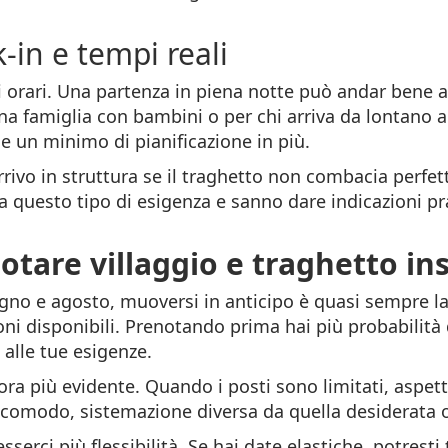
-in e tempi reali
i orari. Una partenza in piena notte può andar bene a
 famiglia con bambini o per chi arriva da lontano a
e un minimo di pianificazione in più.
rrivo in struttura se il traghetto non combacia perfet
a questo tipo di esigenza e sanno dare indicazioni pr
tare villaggio e traghetto in
iugno e agosto, muoversi in anticipo è quasi sempre l
ioni disponibili. Prenotando prima hai più probabilità
 alle tue esigenze.
cora più evidente. Quando i posti sono limitati, aspet
omodo, sistemazione diversa da quella desiderata o 
serci più flessibilità. Se hai date elastiche, potres