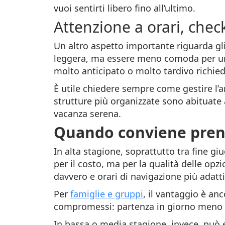
vuoi sentirti libero fino all’ultimo.
Attenzione a orari, check
Un altro aspetto importante riguarda gl
leggera, ma essere meno comoda per una
molto anticipato o molto tardivo richied
È utile chiedere sempre come gestire l’a
strutture più organizzate sono abituate 
vacanza serena.
Quando conviene preno
In alta stagione, soprattutto tra fine g
per il costo, ma per la qualità delle opz
davvero e orari di navigazione più adatti
Per
famiglie e gruppi
, il vantaggio è an
compromessi: partenza in giorno meno c
In bassa o media stagione, invece, può es