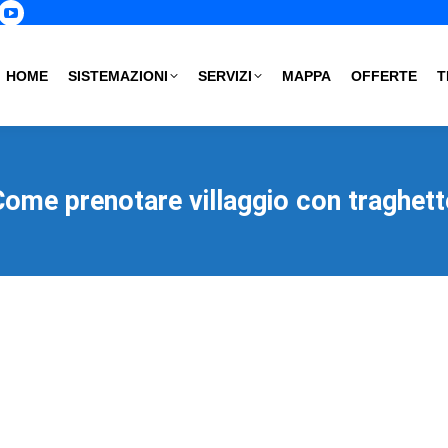
p
book
nstagram
YouTube
age
page
s
pens
opens
HOME
SISTEMAZIONI
SERVIZI
MAPPA
OFFERTE
T
in
ew
new
ow
indow
window
ome prenotare villaggio con traghet