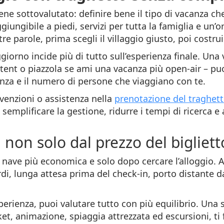
e sottovalutato: definire bene il tipo di vacanza che 
ungibile a piedi, servizi per tutta la famiglia e un’o
re parole, prima scegli il villaggio giusto, poi costrui
iorno incide più di tutto sull’esperienza finale. Una 
ge tent o piazzola se ami una vacanza più open-air – pu
tenza e il numero di persone che viaggiano con te.
venzioni o assistenza nella
prenotazione del traghet
semplificare la gestione, ridurre i tempi di ricerca e
 non solo dal prezzo del bigliett
a nave più economica e solo dopo cercare l’alloggio.
di, lunga attesa prima del check-in, porto distante da
perienza, puoi valutare tutto con più equilibrio. Una 
ket, animazione, spiaggia attrezzata ed escursioni, ti