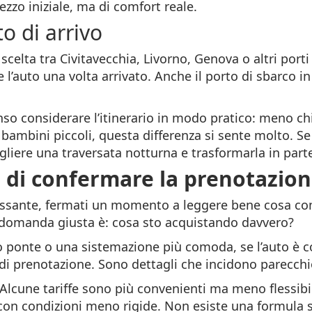
zzo iniziale, ma di comfort reale.
o di arrivo
scelta tra Civitavecchia, Livorno, Genova o altri por
 l’auto una volta arrivato. Anche il porto di sbarco i
enso considerare l’itinerario in modo pratico: meno ch
 bambini piccoli, questa differenza si sente molto. Se
gliere una traversata notturna e trasformarla in parte
 di confermare la prenotazio
essante, fermati un momento a leggere bene cosa co
a domanda giusta è: cosa sto acquistando davvero?
ggio ponte o una sistemazione più comoda, se l’auto è
 di prenotazione. Sono dettagli che incidono parecchio
 Alcune tariffe sono più convenienti ma meno flessibil
con condizioni meno rigide. Non esiste una formula