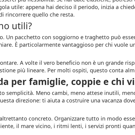
la utile: appena hai deciso il periodo, inizia a chiede
i rincorrere quello che resta.
o utili?
co. Un pacchetto con soggiorno e traghetto può esse
chiare. È particolarmente vantaggioso per chi vuole u
ontare. A volte il vero beneficio non è un grande r
estione più lineare. Per molti ospiti, questo conta al
a per famiglie, coppie e chi v
to semplicità. Meno cambi, meno attese inutili, meno
uesta direzione: ti aiuta a costruire una vacanza dov
 altrettanto concreto. Organizzare tutto in modo ess
nte, il mare vicino, i ritmi lenti, i servizi pronti qua