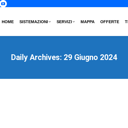
p
book
nstagram
YouTube
age
page
s
pens
opens
HOME
SISTEMAZIONI
SERVIZI
MAPPA
OFFERTE
T
in
ew
new
ow
indow
window
Daily Archives:
29 Giugno 2024