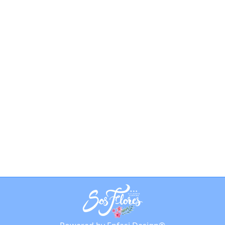
Vacanze in Ogliastra con
bambini: come
organizzare il viaggio in
famiglia
Notizie
By
phaaze
15 Giugno 2023
Scopri i nostri consigli per organizzare
un viaggio in famiglia in Ogliastra e
regala ai tuoi bambini una vacanza
indimenticabile