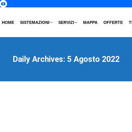
p
book
nstagram
YouTube
age
page
s
pens
opens
HOME
SISTEMAZIONI
SERVIZI
MAPPA
OFFERTE
T
in
ew
new
ow
indow
window
Daily Archives:
5 Agosto 2022