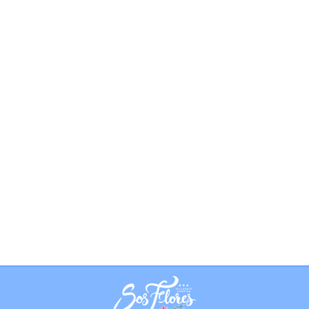
Informazioni Estate 2020
Notizie
By
alberto.muccoz
5 Maggio 2020
In attesa delle Informazioni per la
stagione Estiva 2020Condividi:
[addtoany] Carissimi Ospiti e Amici del
Sos Flores, ormai possiamo dire che la
bella stagione è arrivata e tutti noi
desideriamo riprendere in mano le
redini della nostra vita e della nostra
quotidianità. Purtroppo la pandemia da
Coronavirus ha cambiato totalmente le
nostre abitudini, le nostre…