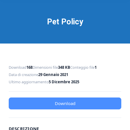
Pet Policy
Download
168
Dimensioni file
348 KB
Conteggio file
1
Data di creazione
29 Gennaio 2021
Ultimo aggiornamento
5 Dicembre 2025
Download
DESCRIZIONE