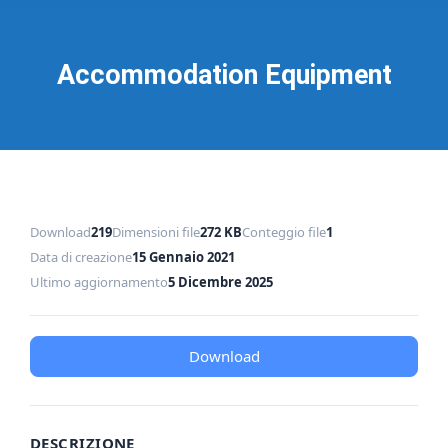
Accommodation Equipment
Download
219
Dimensioni file
272 KB
Conteggio file
1
Data di creazione
15 Gennaio 2021
Ultimo aggiornamento
5 Dicembre 2025
Download
DESCRIZIONE