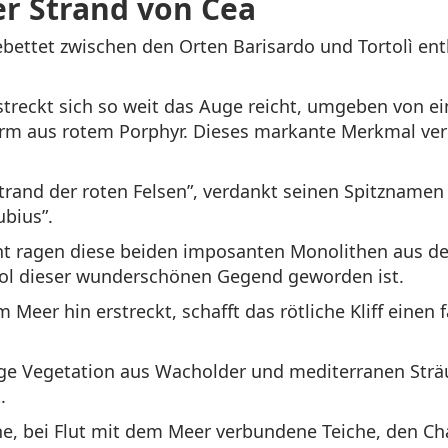
er Strand von Cea
bettet zwischen den Orten Barisardo und Tortolì entl
treckt sich so weit das Auge reicht, umgeben von eine
m aus rotem Porphyr. Dieses markante Merkmal verl
trand der roten Felsen”, verdankt seinen Spitznamen
ubius”.
t ragen diese beiden imposanten Monolithen aus d
bol dieser wunderschönen Gegend geworden ist.
Meer hin erstreckt, schafft das rötliche Kliff einen 
ge Vegetation aus Wacholder und mediterranen Sträuc
.
e, bei Flut mit dem Meer verbundene Teiche, den Cha