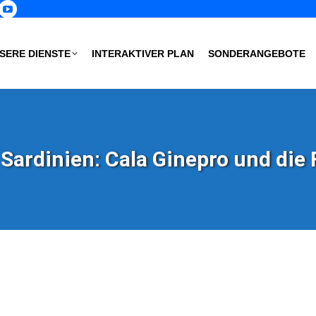
p
book
nstagram
YouTube
age
page
s
pens
opens
SERE DIENSTE
INTERAKTIVER PLAN
SONDERANGEBOTE
in
ew
new
ow
indow
window
Sardinien: Cala Ginepro und die