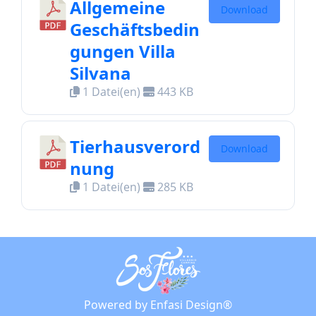
Allgemeine
Download
Geschäftsbedin
gungen Villa
Silvana
1 Datei(en)
443 KB
Tierhausverord
Download
nung
1 Datei(en)
285 KB
Powered by Enfasi Design®