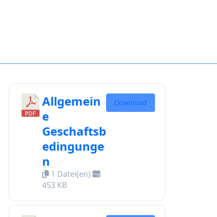
Allgemein
Download
e
Geschaftsb
edingunge
n
1 Datei(en)
453 KB