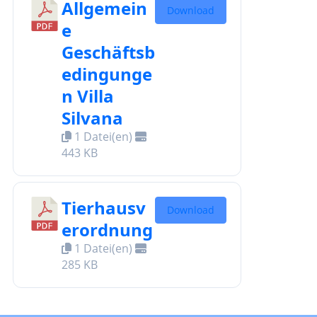
Allgemein
Download
e
Geschäftsb
edingunge
n Villa
Silvana
1 Datei(en)
443 KB
Tierhausv
Download
erordnung
1 Datei(en)
285 KB