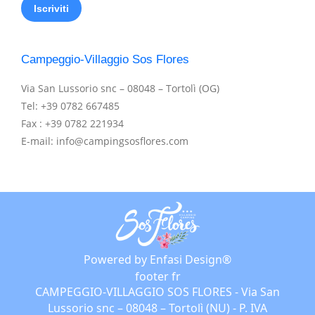
Campeggio-Villaggio Sos Flores
Via San Lussorio snc – 08048 – Tortolì (OG)
Tel: +39 0782 667485
Fax : +39 0782 221934
E-mail: info@campingsosflores.com
Powered by Enfasi Design®
footer fr
CAMPEGGIO-VILLAGGIO SOS FLORES - Via San
Lussorio snc – 08048 – Tortolì (NU) - P. IVA