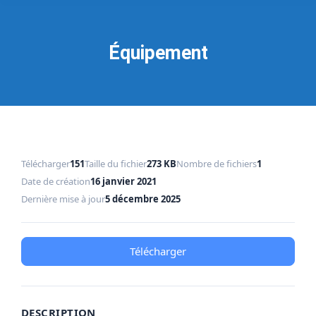
Équipement
Télécharger
151
Taille du fichier
273 KB
Nombre de fichiers
1
Date de création
16 janvier 2021
Dernière mise à jour
5 décembre 2025
Télécharger
DESCRIPTION